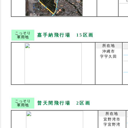
こっそり
嘉手納飛行場 15区画
軍用地
所在地
沖縄市
字宇久田
こっそり
普天間飛行場 2区画
軍用地
所在地
宜野湾市
字宜野湾