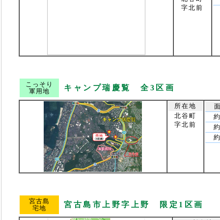
字北前
こっそり
キャンプ瑞慶覧 全3区画
軍用地
所在地
北谷町
約
字北前
約
約
宮古島
宮古島市上野字上野 限定1区画
宅地