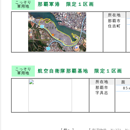
こっそり
那覇軍港 限定１区画
軍用地
所在地
那覇市
住吉町
こっそり
航空自衛隊那覇基地 限定１区画
軍用地
所在地
面 
那覇市
85
字具志