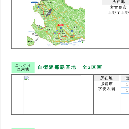
所在地
宮古島市
上野字上
こっそり
自衛隊那覇基地 全2区画
軍用地
所在地
那覇市
1
字安次嶺
1