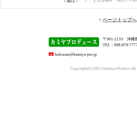
【
前へ
】 ← 【 売済物件 No371～No
↑
ページトップへ
〒901-2133 沖
TEL：098-870-777
fudousan@kamiya-pro.jp
Copyright(C) 2011 Kamiya Produce All 