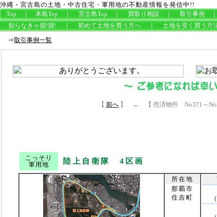
沖縄・宮古島の土地・中古住宅・軍用地の不動産情報を発信中!!
Top
｜
本島Top
｜
宮古島Top
｜
買取り相談
｜
取引事例
知らなきゃ損!損!
｜
初めて土地を買う方へ
｜
土地を安く買う方
⇒
取引事例一覧
【
前へ
】 ← 【 売済物件 No371～No
こっそり
陸上自衛隊 4区画
軍用地
所在地
那覇市
住吉町