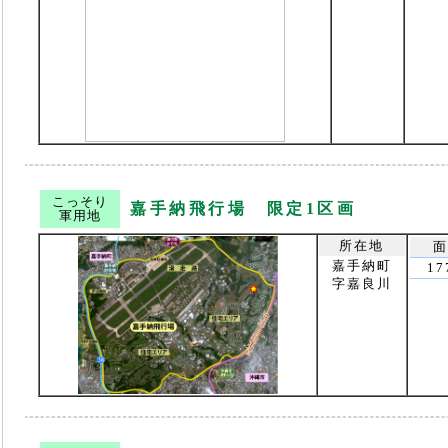
こっそり
嘉手納飛行場 限定1区画
軍用地
所在地
面
嘉手納町
17
字嘉良川