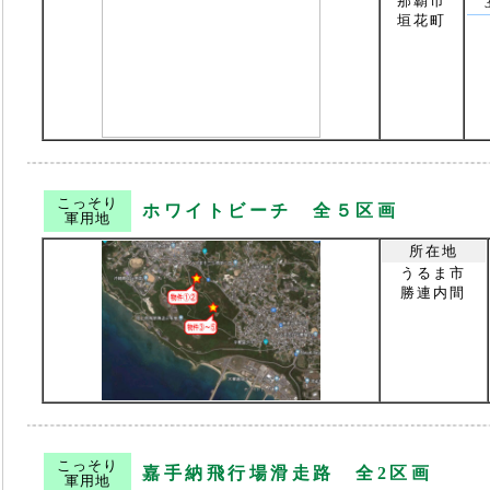
那覇市
垣花町
こっそり
ホワイトビーチ 全５区画
軍用地
所在地
うるま市
勝連内間
こっそり
嘉手納飛行場滑走路 全2区画
軍用地