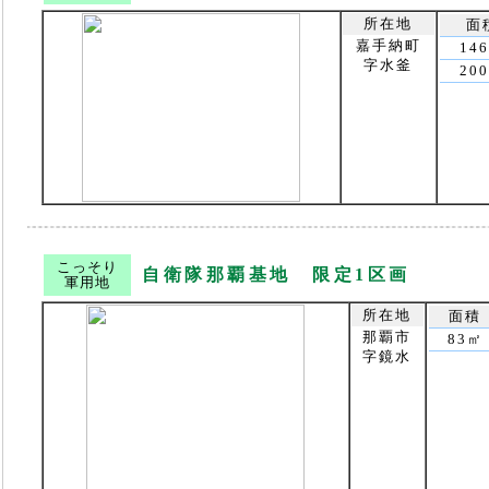
所在地
面
嘉手納町
14
字水釜
20
こっそり
自衛隊那覇基地 限定1区画
軍用地
所在地
面積
那覇市
83㎡
字鏡水