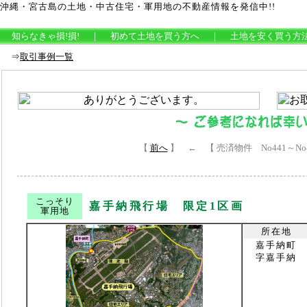
沖縄・宮古島の土地・中古住宅・軍用地の不動産情報を発信中!!
Top
｜
本島Top
｜
宮古島Top
｜
買取り相談
｜
取引事例
知らなきゃ損!損!
｜
初めて土地を買う方へ
｜
土地を安く買う方
⇒
取引事例一覧
【
前へ
】 ← 【 売済物件 No441～No
こっそり
嘉手納飛行場 限定1区画
軍用地
所在地
嘉手納町
字嘉手納