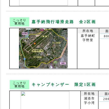
こっそり
嘉手納飛行場滑走路 全2区画
軍用地
所在地
面
嘉手納町
80
字野里
こっそり
キャンプキンザー 限定1区画
軍用地
所在地
面
浦添市
28
字小湾