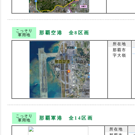
こっそり
那覇空港 全8区画
軍用地
所在地
那覇市
字大嶺
こっそり
那覇軍港 全14区画
軍用地
所在地