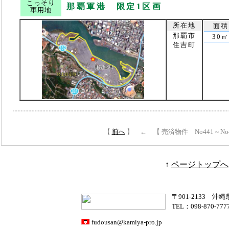
こっそり
那覇軍港 限定1区画
軍用地
所在地
面積
那覇市
30㎡
住吉町
【
前へ
】 ← 【 売済物件 No441～No
↑
ページトップへ
〒901-2133 沖
TEL：098-870-777
fudousan@kamiya-pro.jp